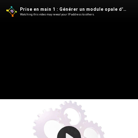
Prise en main 1 : Générer un module opale d'exemple avec MyScenari Desktop
Watching this video may reveal your IP address to others.
Play